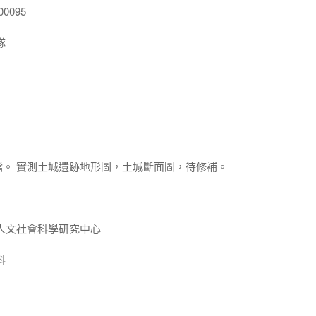
0095
隊
6日建檔。 實測土城遺跡地形圖，土城斷面圖，待修補。
人文社會科學研究中心
科