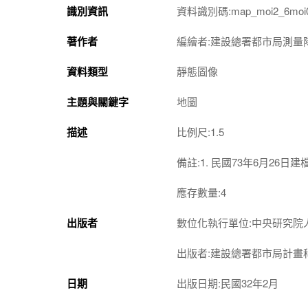
識別資訊
資料識別碼:map_moi2_6moi0
著作者
編繪者:建設總署都市局測量
資料類型
靜態圖像
主題與關鍵字
地圖
描述
比例尺:1.5
備註:1. 民國73年6月2
應存數量:4
出版者
數位化執行單位:中央研究院
出版者:建設總署都市局計畫
日期
出版日期:民國32年2月