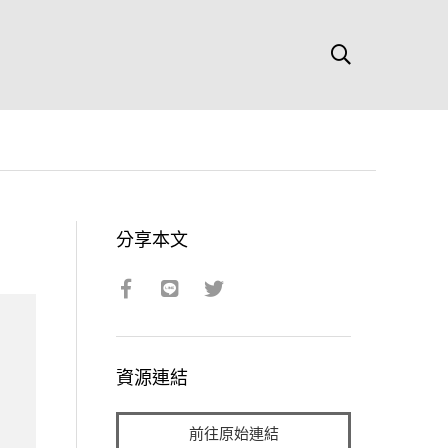
分享本文
資源連結
前往原始連結