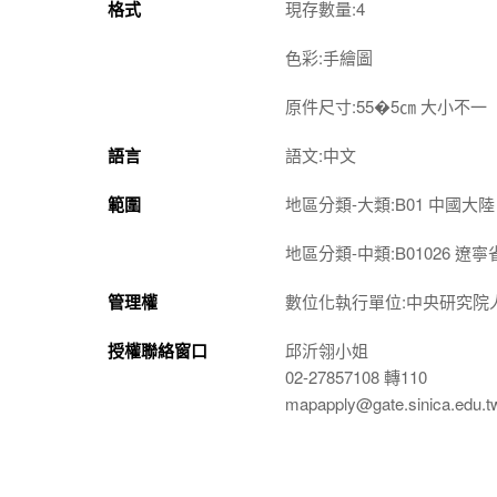
格式
現存數量:4
色彩:手繪圖
原件尺寸:55�5㎝ 大小不一
語言
語文:中文
範圍
地區分類-大類:B01 中國大陸
地區分類-中類:B01026 遼寧
管理權
數位化執行單位:中央研究院
授權聯絡窗口
邱沂翎小姐
02-27857108 轉110
mapapply@gate.sinica.edu.t