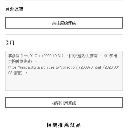
資源連結
前往原始連結
引用
複製引用資訊
相關推薦藏品