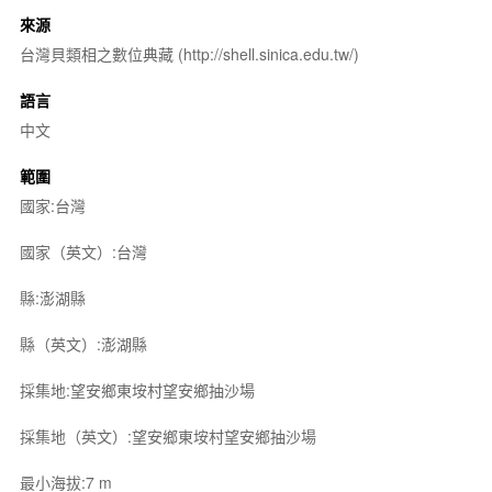
來源
台灣貝類相之數位典藏 (http://shell.sinica.edu.tw/)
語言
中文
範圍
國家:台灣
國家（英文）:台灣
縣:澎湖縣
縣（英文）:澎湖縣
採集地:望安鄉東垵村望安鄉抽沙場
採集地（英文）:望安鄉東垵村望安鄉抽沙場
最小海拔:7 m