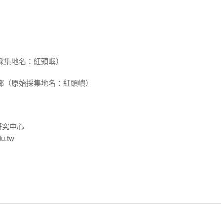
採集地名：紅頭嶼）
鄉（原始採集地名：紅頭嶼）
研究中心
du.tw