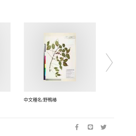
中文種名:野鴨椿