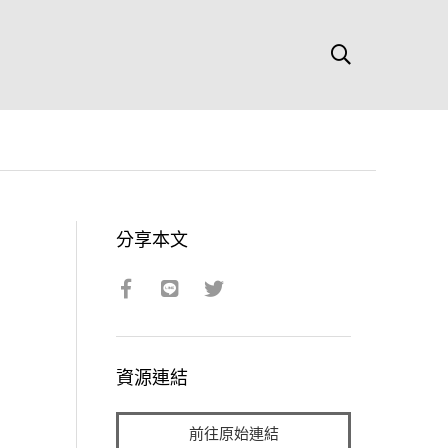
分享本文
資源連結
前往原始連結