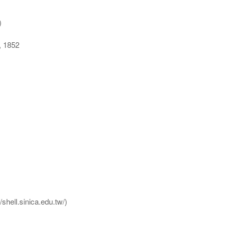
)
 1852
l.sinica.edu.tw/)