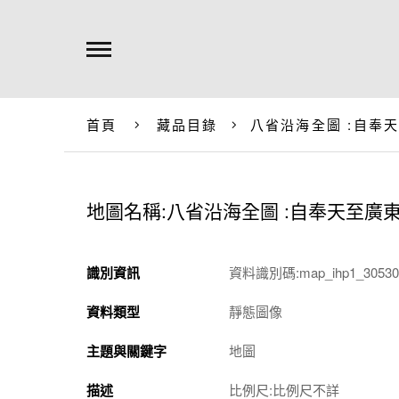
首頁
藏品目錄
八省沿海全圖 :自奉
地圖名稱:八省沿海全圖 :自奉天至廣
識別資訊
資料識別碼:map_ihp1_305301
資料類型
靜態圖像
主題與關鍵字
地圖
描述
比例尺:比例尺不詳