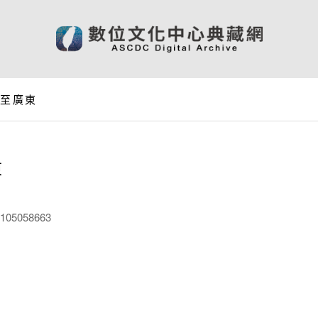
天至廣東
東
05058663