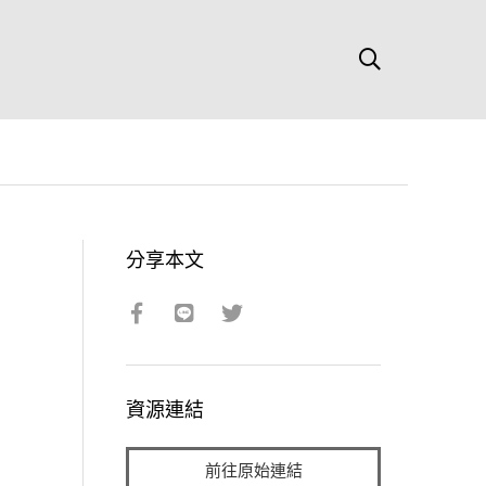
分享本文
資源連結
前往原始連結