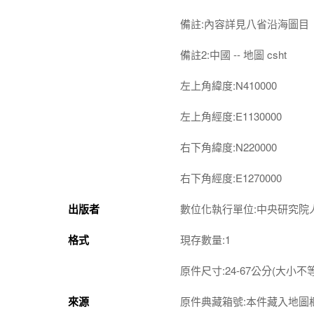
備註:內容詳見八省沿海圖目
備註2:中國 -- 地圖 csht
左上角緯度:N410000
左上角經度:E1130000
右下角緯度:N220000
右下角經度:E1270000
出版者
數位化執行單位:中央研究院
格式
現存數量:1
原件尺寸:24-67公分(大小不等
來源
原件典藏箱號:本件藏入地圖櫃 2