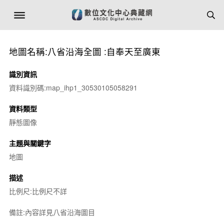
地圖名稱:八省沿海全圖 :自奉天至廣東
識別資訊
資料識別碼:map_ihp1_30530105058291
資料類型
靜態圖像
主題與關鍵字
地圖
描述
比例尺:比例尺不詳
備註:內容詳見八省沿海圖目