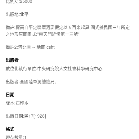
比例尺:25000
出版地:北平
備註:標高自平定縣磨河灘假定以五百米起算 圖式據民國三年所定
之地形原圖圖式;"東天門近傍第十三號"
備註2:河北省 -- 地圖 csht
出版者
數位化執行單位:中央研究院人文社會科學研究中心
出版者:全國陸軍測繪總局,
日期
版本:石印本
出版日期:民17[1928]
格式
現存數量:1