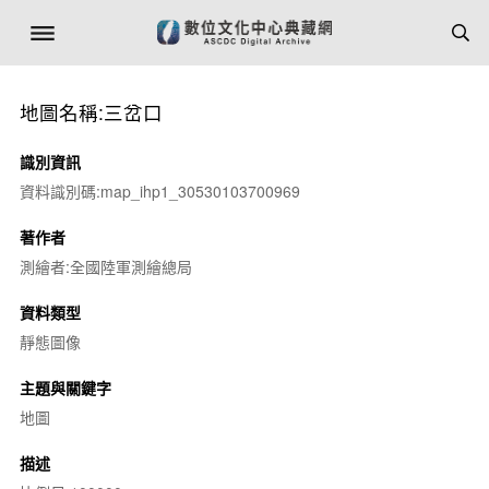
地圖名稱:三岔口
識別資訊
資料識別碼:map_ihp1_30530103700969
著作者
測繪者:全國陸軍測繪總局
資料類型
靜態圖像
主題與關鍵字
地圖
描述