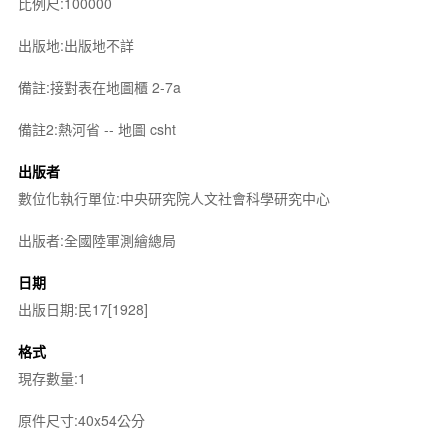
比例尺:100000
出版地:出版地不詳
備註:接對表在地圖櫃 2-7a
備註2:熱河省 -- 地圖 csht
出版者
數位化執行單位:中央研究院人文社會科學研究中心
出版者:全國陸軍測繪總局
日期
出版日期:民17[1928]
格式
現存數量:1
原件尺寸:40x54公分