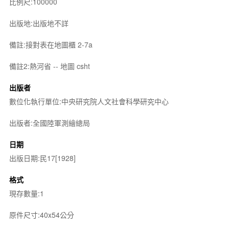
比例尺:100000
出版地:出版地不詳
備註:接對表在地圖櫃 2-7a
備註2:熱河省 -- 地圖 csht
出版者
數位化執行單位:中央研究院人文社會科學研究中心
出版者:全國陸軍測繪總局
日期
出版日期:民17[1928]
格式
現存數量:1
原件尺寸:40x54公分