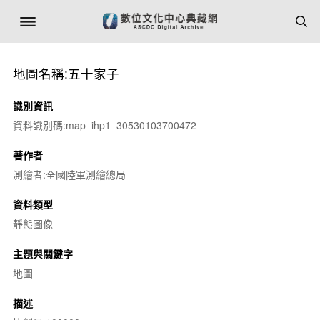
地圖名稱:五十家子
識別資訊
資料識別碼:map_ihp1_30530103700472
著作者
測繪者:全國陸軍測繪總局
資料類型
靜態圖像
主題與關鍵字
地圖
描述