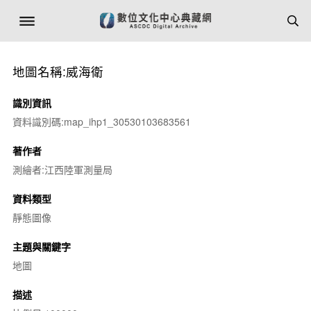
地圖名稱:威海衛
識別資訊
資料識別碼:map_ihp1_30530103683561
著作者
測繪者:江西陸軍測量局
資料類型
靜態圖像
主題與關鍵字
地圖
描述