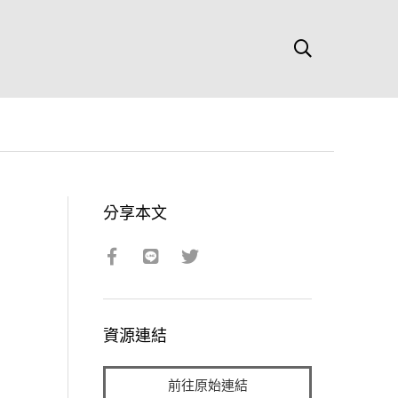
分享本文
資源連結
前往原始連結