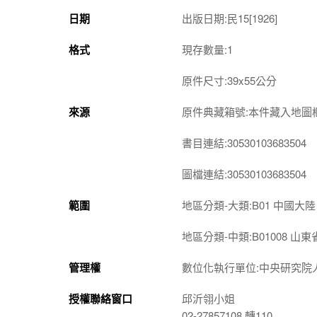
日期
出版日期:民15[1926]
格式
現存數量:1
原件尺寸:39x55公分
來源
原件典藏箱號:本件藏入地圖櫃 1-
書目連結:30530103683504
圖檔連結:30530103683504
範圍
地區分類-大類:B01 中國大陸
地區分類-中類:B01008 山東
管理權
數位化執行單位:中央研究院
授權聯絡窗口
邱沂翎小姐
02-27857108 轉110