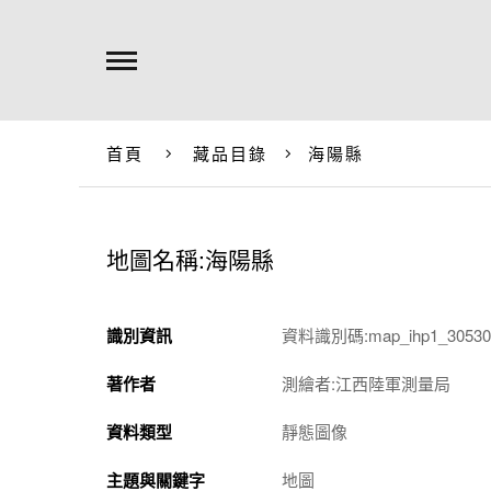
首頁
藏品目錄
海陽縣
地圖名稱:海陽縣
識別資訊
資料識別碼:map_ihp1_305301
著作者
測繪者:江西陸軍測量局
資料類型
靜態圖像
主題與關鍵字
地圖