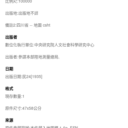
比例尺:100000
出版地:出版地不詳
備註2:四川省 -- 地圖 csht
出版者
數位化執行單位:中央研究院人文社會科學研究中心
出版者:參謀本部陸地測量總局,
日期
出版日期:民24[1935]
格式
現存數量:1
原件尺寸:47x58公分
來源
原件典藏箱號:本件藏入地圖櫃 1-9a. FSN