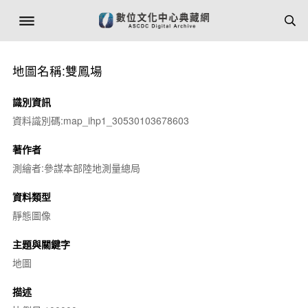
地圖名稱:雙鳳場
識別資訊
資料識別碼:map_ihp1_30530103678603
著作者
測繪者:參謀本部陸地測量總局
資料類型
靜態圖像
主題與關鍵字
地圖
描述