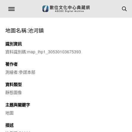
地圖名稱:池河鎮
識別資訊
資料識別碼:map_ihp1_30530103675393
著作者
測繪者:參謀本部
資料類型
靜態圖像
主題與關鍵字
地圖
描述