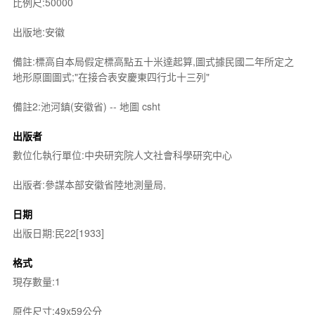
比例尺:50000
出版地:安徽
備註:標高自本局假定標高點五十米達起算,圖式據民國二年所定之
地形原圖圖式;"在接合表安慶東四行北十三列"
備註2:池河鎮(安徽省) -- 地圖 csht
出版者
數位化執行單位:中央研究院人文社會科學研究中心
出版者:參謀本部安徽省陸地測量局,
日期
出版日期:民22[1933]
格式
現存數量:1
原件尺寸:49x59公分