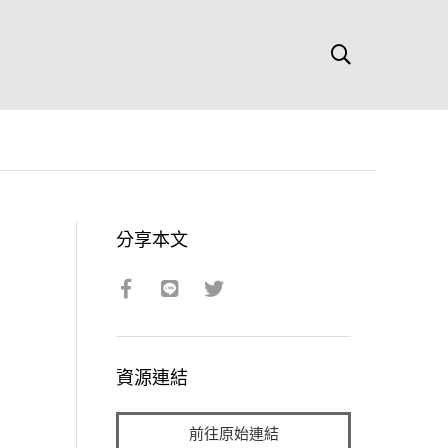
分享本文
資源連結
前往原始連結