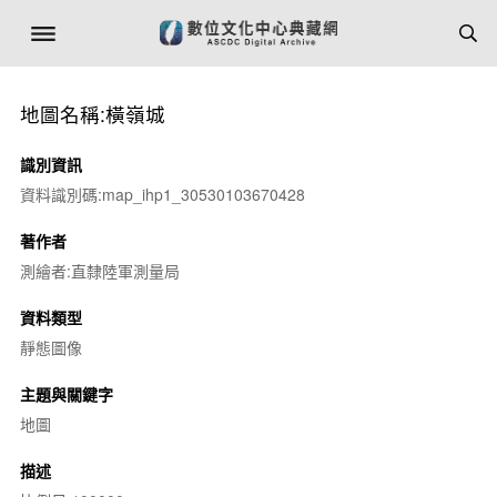
地圖名稱:橫嶺城
識別資訊
資料識別碼:map_ihp1_30530103670428
著作者
測繪者:直隸陸軍測量局
資料類型
靜態圖像
主題與關鍵字
地圖
描述