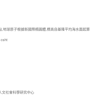
點,地球原子根據新國際橢圓體,標高自基隆平均海水面起算
csht
人文社會科學研究中心