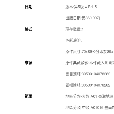
日期
版本:第5版 = Ed. 5
出版日期:民86[1997]
格式
現存數量:1
色彩:彩色
原件尺寸:70x89公分印於89
來源
原件典藏箱號:本件藏入地圖筒第
書目連結:30530104078282
圖檔連結:30530104078282
範圍
地區分類-大類:A01 臺灣地區
地區分類-中類:A01016 臺南