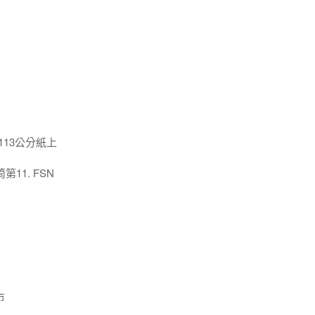
x113公分紙上
11. FSN
市