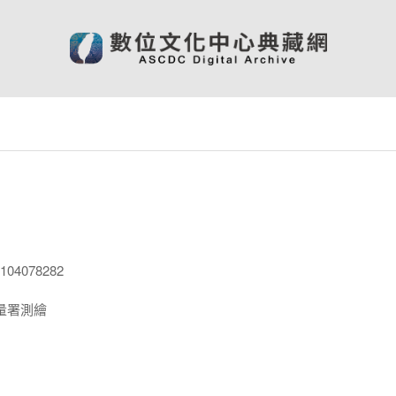
04078282
量署測繪