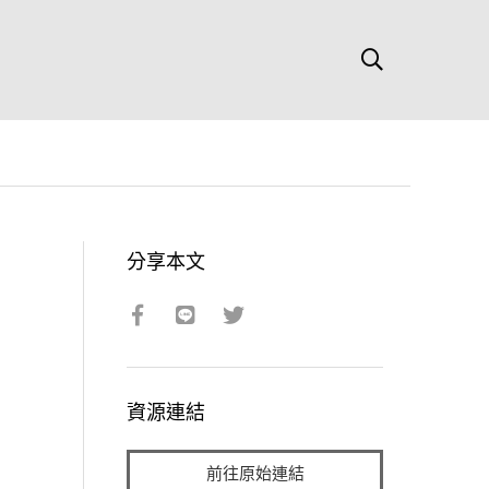
分享本文
資源連結
前往原始連結