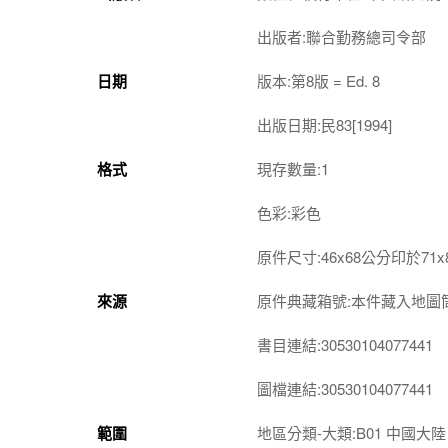
出版者:聯合勤務總司令部
日期
版本:第8版 = Ed. 8
出版日期:民83[1994]
格式
現存數量:1
色彩:彩色
原件尺寸:46x68公分印於71
來源
原件典藏箱號:本件藏入地圖筒第
書目連結:30530104077441
圖檔連結:30530104077441
範圍
地區分類-大類:B01 中國大陸