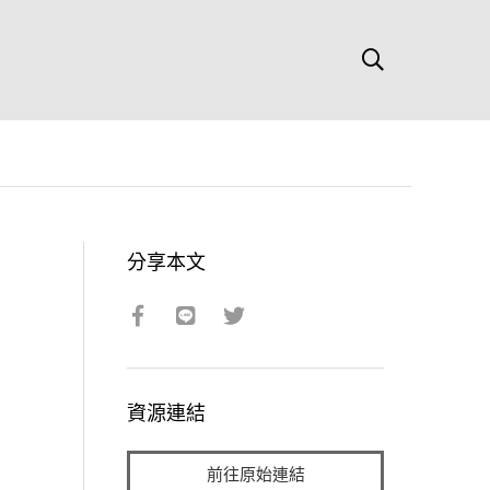
分享本文
資源連結
前往原始連結