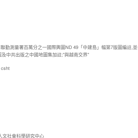
用聯勤測量署百萬分之一國際輿圖ND 49「中建島」幅第7版圖編註,
圖及中共出版之中國地圖集加註;"與越南交界"
csht
人文社會科學研究中心