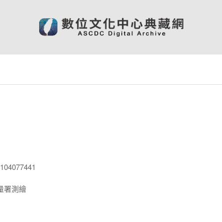
04077441
量署測繪