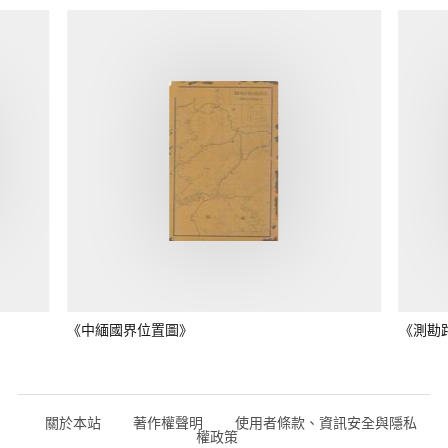
《中緬國界位置圖》
《測勘
關於本站
著作權聲明
使用者條款、資訊安全與隱私
權政策