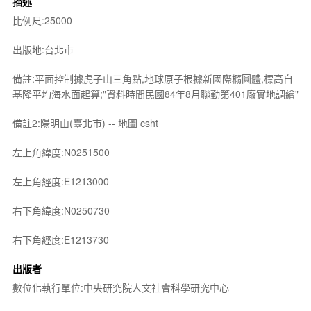
描述
比例尺:25000
出版地:台北市
備註:平面控制據虎子山三角點,地球原子根據新國際橢圓體,標高自
基隆平均海水面起算;"資料時間民國84年8月聯勤第401廠實地調繪"
備註2:陽明山(臺北市) -- 地圖 csht
左上角緯度:N0251500
左上角經度:E1213000
右下角緯度:N0250730
右下角經度:E1213730
出版者
數位化執行單位:中央研究院人文社會科學研究中心