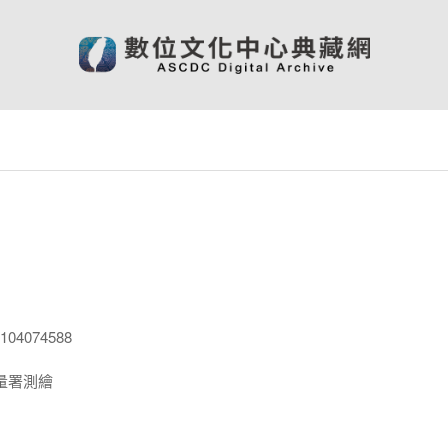
04074588
量署測繪