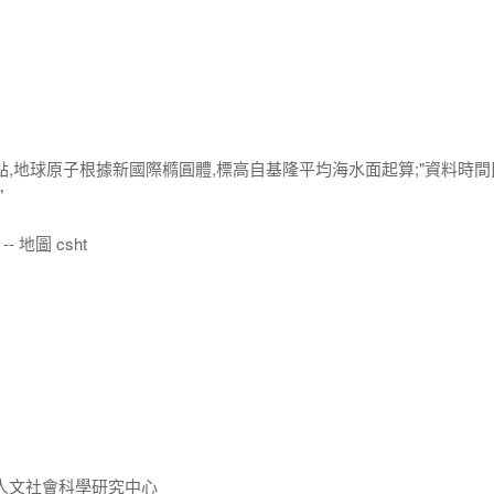
點,地球原子根據新國際橢圓體,標高自基隆平均海水面起算;"資料時間
"
- 地圖 csht
人文社會科學研究中心