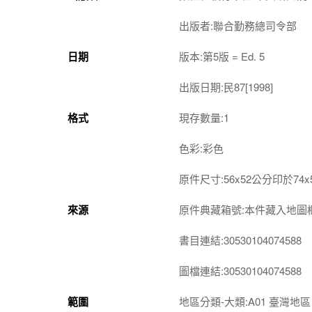
出版者:聯合勤務總司令部
日期
版本:第5版 = Ed. 5
出版日期:民87[1998]
格式
現存數量:1
色彩:彩色
原件尺寸:56x52公分印於74x
來源
原件典藏箱號:本件藏入地圖櫃第4-
書目連結:30530104074588
圖檔連結:30530104074588
範圍
地區分類-大類:A01 臺灣地區