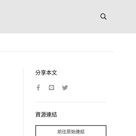
分享本文
資源連結
前往原始連結