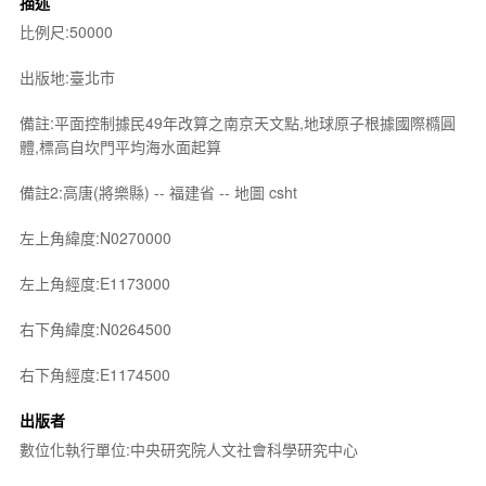
描述
比例尺:50000
出版地:臺北市
備註:平面控制據民49年改算之南京天文點,地球原子根據國際橢圓
體,標高自坎門平均海水面起算
備註2:高唐(將樂縣) -- 福建省 -- 地圖 csht
左上角緯度:N0270000
左上角經度:E1173000
右下角緯度:N0264500
右下角經度:E1174500
出版者
數位化執行單位:中央研究院人文社會科學研究中心