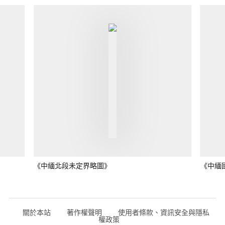
《中緬北段未定界略圖》
《中緬
關於本站
著作權聲明
使用者條款、資訊安全與隱私
權政策