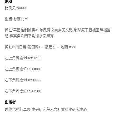
描述
比例尺:50000
出版地:臺北市
備註:平面控制據民49年改算之南京天文點,地球原子根據國際橢圓
體,標高自坎門平均海水面起算
備註2:南日島(莆田縣) -- 福建省 -- 地圖 csht
左上角緯度:N0251500
左上角經度:E1193000
右下角緯度:N0250000
右下角經度:E1194500
出版者
數位化執行單位:中央研究院人文社會科學研究中心