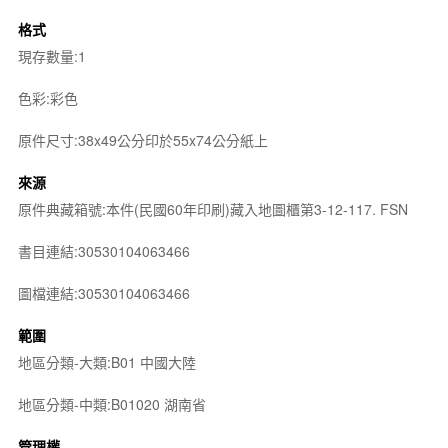
格式
現存數量:1
色彩:彩色
原件尺寸:38x49公分印於55x74公分紙上
來源
原件典藏箱號:本件(民國60年印刷)藏入地圖櫃第3-12-117. FSN
書目連結:30530104063466
圖檔連結:30530104063466
範圍
地區分類-大類:B01 中國大陸
地區分類-中類:B01020 湖南省
管理權