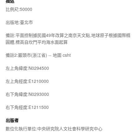
描述
比例尺:50000
出版地:臺北市
備註:平面控制據民國49年改算之南京天文點,地球原子根據國際橢
圓體,標高自坎門平均海水面起算
備註2:巖頭市(浙江省) -- 地圖 csht
左上角緯度:N0294500
左上角經度:E1210000
右下角緯度:N0293000
右下角經度:E1211500
出版者
數位化執行單位:中央研究院人文社會科學研究中心