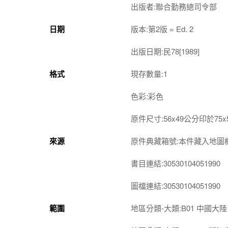
出版者:聯合勤務總司令部
日期
版本:第2版 = Ed. 2
出版日期:民78[1989]
格式
現存數量:1
色彩:彩色
原件尺寸:56x49公分印於75
來源
原件典藏箱號:本件藏入地圖櫃第3-
書目連結:30530104051990
圖檔連結:30530104051990
範圍
地區分類-大類:B01 中國大陸