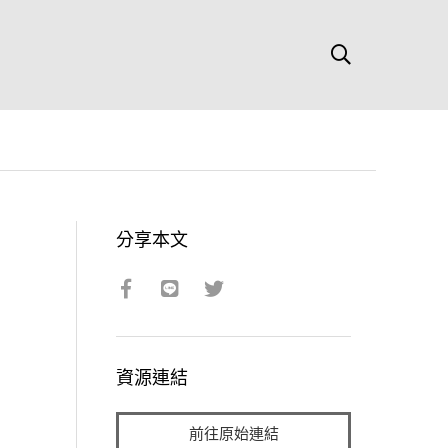
分享本文
資源連結
前往原始連結