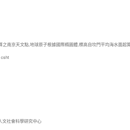
改算之南京天文點,地球原子根據國際橢圓體,標高自坎門平均海水面起
csht
人文社會科學研究中心