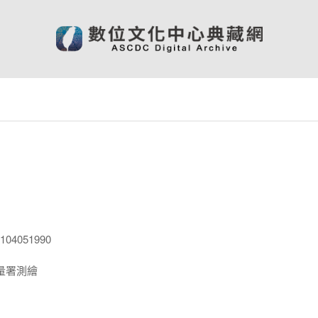
04051990
量署測繪