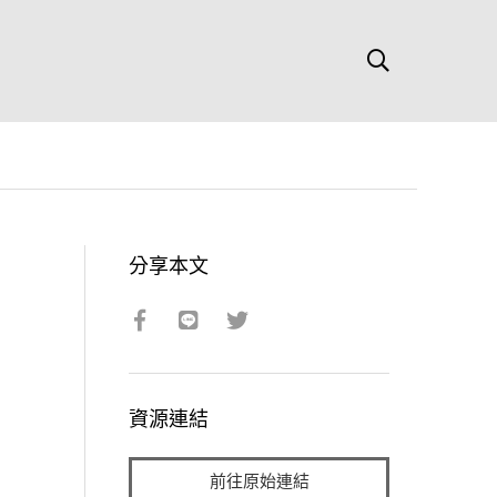
分享本文
資源連結
前往原始連結