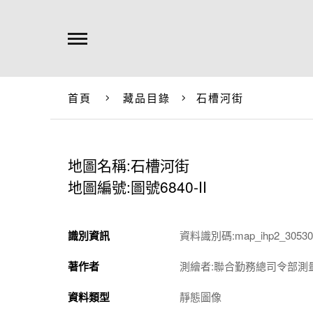
首頁
藏品目錄
石槽河街
地圖名稱:石槽河街
地圖編號:圖號6840-II
識別資訊
資料識別碼:map_ihp2_305301
著作者
測繪者:聯合勤務總司令部測
資料類型
靜態圖像