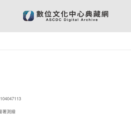
04047113
量署測繪