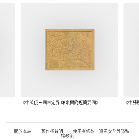
《中英俄三國未定界 帕米爾附近簡要圖》
《中蘇
關於本站
著作權聲明
使用者條款、資訊安全與隱私
權政策