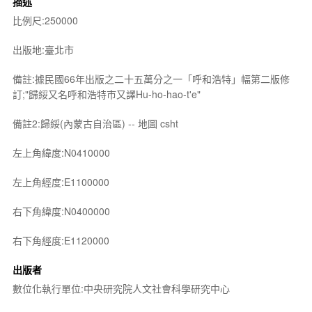
描述
比例尺:250000
出版地:臺北市
備註:據民國66年出版之二十五萬分之一「呼和浩特」幅第二版修
訂;"歸綏又名呼和浩特市又譯Hu-ho-hao-t'e"
備註2:歸綏(內蒙古自治區) -- 地圖 csht
左上角緯度:N0410000
左上角經度:E1100000
右下角緯度:N0400000
右下角經度:E1120000
出版者
數位化執行單位:中央研究院人文社會科學研究中心