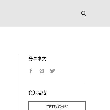
分享本文
資源連結
前往原始連結