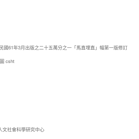
,民國61年3月出版之二十五萬分之一「馬直埋直」幅第一版修訂
 csht
人文社會科學研究中心