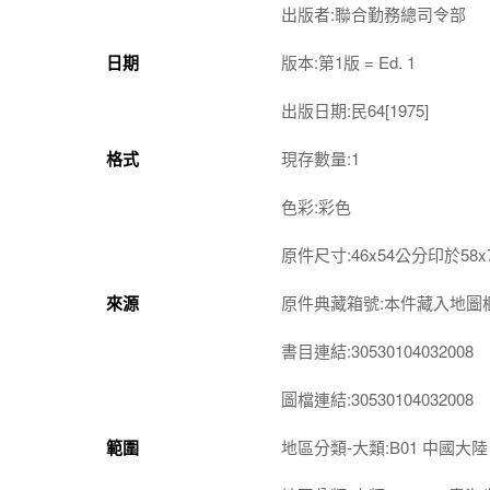
出版者:聯合勤務總司令部
日期
版本:第1版 = Ed. 1
出版日期:民64[1975]
格式
現存數量:1
色彩:彩色
原件尺寸:46x54公分印於58
來源
原件典藏箱號:本件藏入地圖櫃第1-
書目連結:30530104032008
圖檔連結:30530104032008
範圍
地區分類-大類:B01 中國大陸