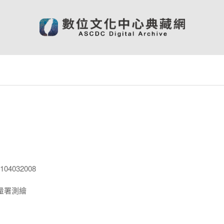
04032008
量署測繪