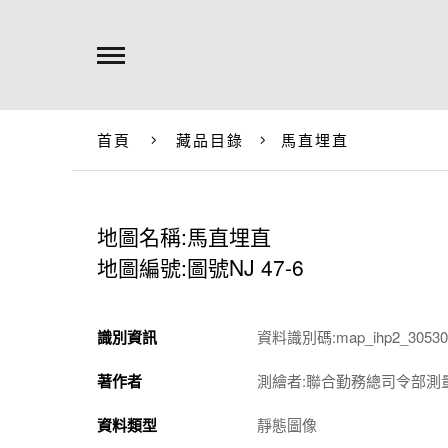
首頁
藏品目錄
馬直埋直
地圖名稱:馬直埋直
地圖編號:圖號NJ 47-6
識別資訊
資料識別碼:map_ihp2_305301
著作者
測繪者:聯合勤務總司令部測
資料類型
靜態圖像