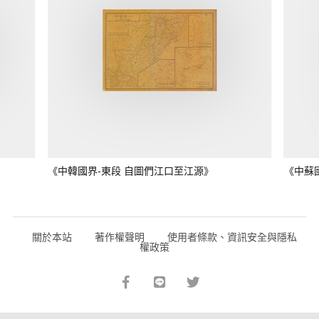
《中韓國界-東段 自圖們江口至江源》
《中蘇
關於本站
著作權聲明
使用者條款、資訊安全與隱私
權政策