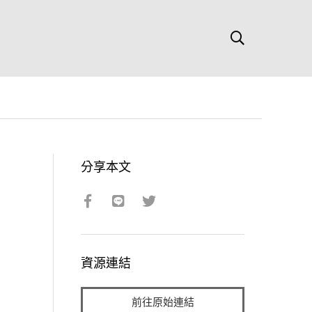
分享本文
資源連結
前往原始連結