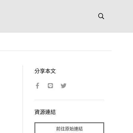
分享本文
資源連結
前往原始連結