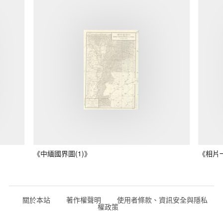
《中緬國界圖(1)》
《相片
關於本站
著作權聲明
使用者條款、資訊安全與隱私
權政策