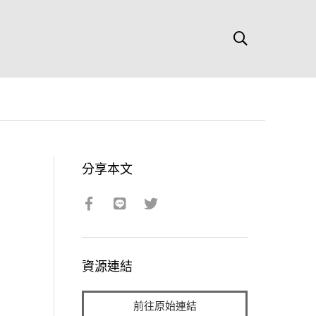
分享本文
資源連結
前往原始連結