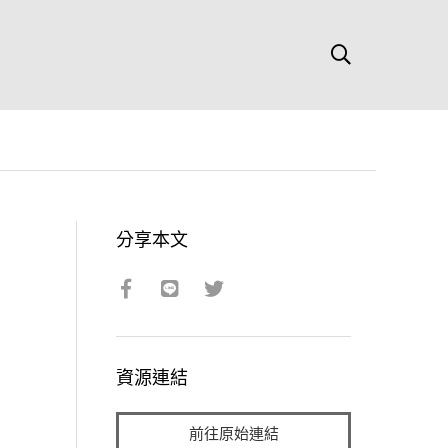
分享本文
資源連結
前往原始連結