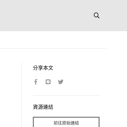
分享本文
資源連結
前往原始連結