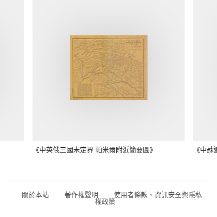
《中英俄三國未定界 帕米爾附近簡要圖》
《中蘇
關於本站
著作權聲明
使用者條款、資訊安全與隱私
權政策