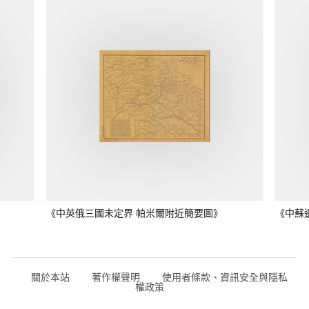
《中英俄三國未定界 帕米爾附近簡要圖》
《中蘇
關於本站
著作權聲明
使用者條款、資訊安全與隱私
權政策