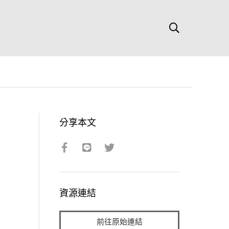
分享本文
資源連結
前往原始連結