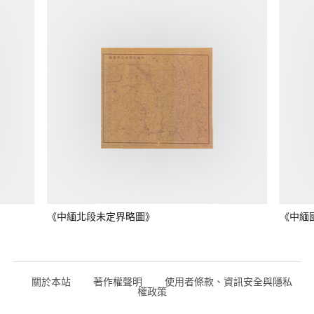
《中緬北段未定界略圖》
《中緬
關於本站
著作權聲明
使用者條款、資訊安全與隱私
權政策