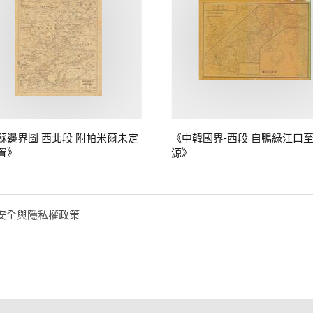
蘇邊界圖 西北段 附帕米爾未定
《中韓國界-西段 自鴨綠江口
置》
源》
安全與隱私權政策