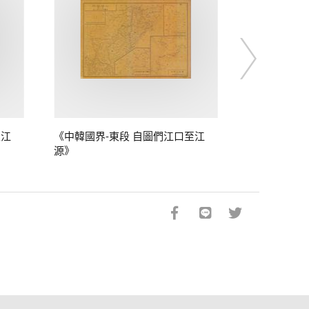
至江
《中韓國界-東段 自圖們江口至江
源》