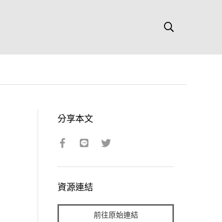
分享本文
資源連結
前往原始連結