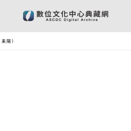
、耒陽）
）