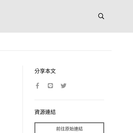
分享本文
資源連結
前往原始連結