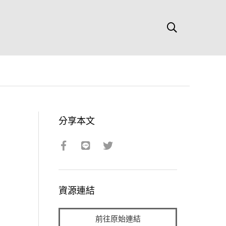
分享本文
資源連結
前往原始連結