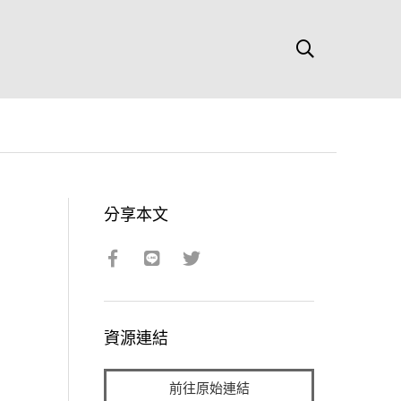
分享本文
資源連結
前往原始連結