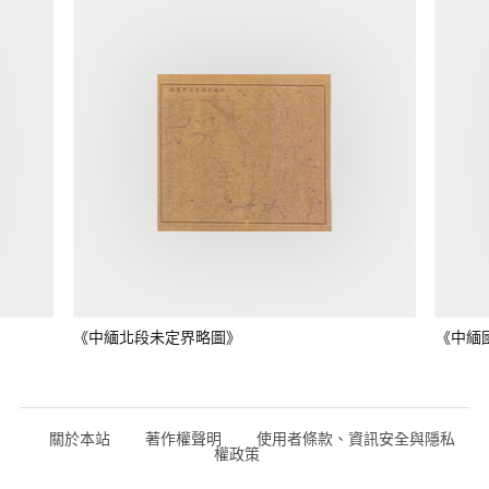
《中緬北段未定界略圖》
《中緬
關於本站
著作權聲明
使用者條款、資訊安全與隱私
權政策