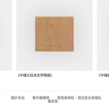
《中緬北段未定界略圖》
《中緬
關於本站
著作權聲明
使用者條款、資訊安全與隱私
權政策