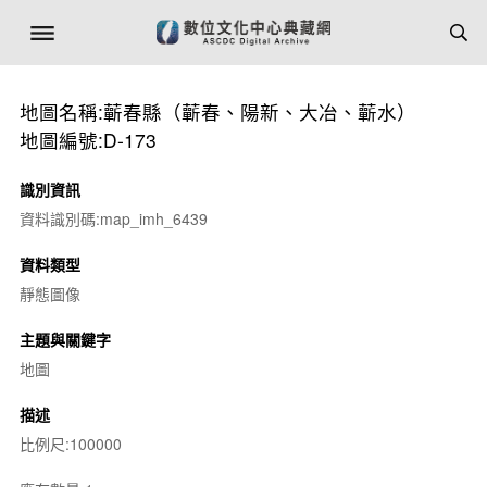
地圖名稱:蘄春縣（蘄春、陽新、大冶、蘄水）
地圖編號:D-173
識別資訊
資料識別碼:map_imh_6439
資料類型
靜態圖像
主題與關鍵字
地圖
描述
比例尺:100000