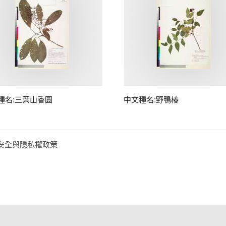
種名:三葉山香圓
中文種名:野鴨椿
安全與隱私權政策