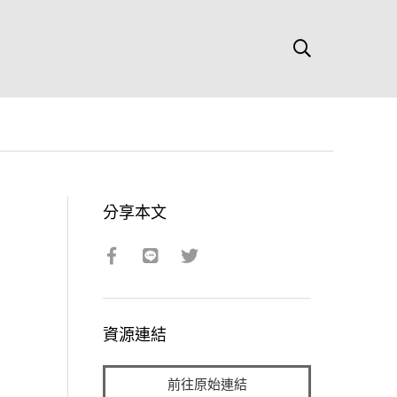
分享本文
資源連結
前往原始連結