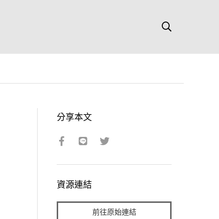
分享本文
資源連結
前往原始連結