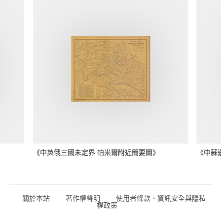
《中英俄三國未定界 帕米爾附近簡要圖》
《中蘇
關於本站
著作權聲明
使用者條款、資訊安全與隱私
權政策