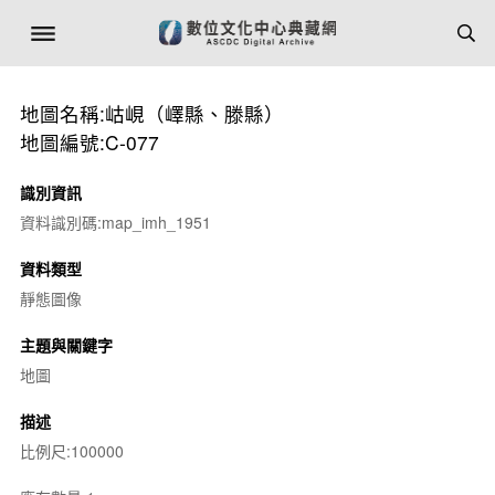
地圖名稱:岵峴（嶧縣、滕縣）
地圖編號:C-077
識別資訊
資料識別碼:map_imh_1951
資料類型
靜態圖像
主題與關鍵字
地圖
描述
比例尺:100000